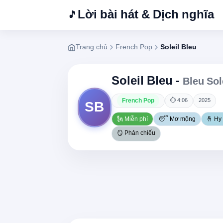
Lời bài hát & Dịch nghĩa
🎵
Trang chủ
French Pop
Soleil Bleu
Soleil Bleu -
Bleu Sol
French Pop
⏱ 4:06
2025
SB
🗽 Miễn phí
😴 Mơ mộng
🤞 Hy
🪞 Phản chiếu