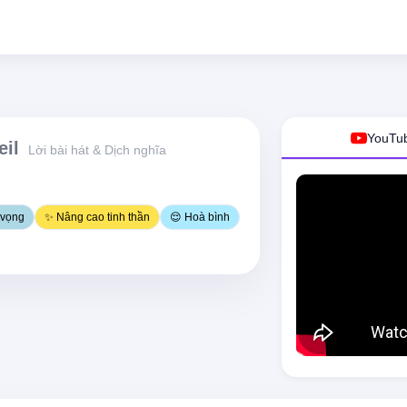
YouTu
eil
Lời bài hát & Dịch nghĩa
 vọng
✨ Nâng cao tinh thần
😌 Hoà bình