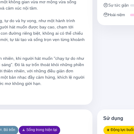
ên một không gian vừa mơ mộng vừa sống 
Ôi, hãy để tôi sống theo cách
😠
Sự tức giận
và cảm xúc nội tâm.

eu
Xa khỏi những rắc rối dưới án
🥹
Hoài niệm
g, tự do và hy vọng, như một hành trình 
fleurer les pierres
Ngửi mùi mưa trên mặt đất, 
gười hát muốn được bay cao, chạm tới 
con đường riêng biệt, không ai có thể chiếu 
Hãy để tôi chạy tự do như gió
mới, tự tái tạo và sống trọn vẹn từng khoảnh 
t, rêver sans frontières
Hãy để tôi tỏa sáng lâu hơn m
 nhiên, khi người hát muốn "chạy tự do như 
aire
Vạch ra những con đường khô
sáng". Đó là sự trốn thoát khỏi những phiền 
 thiên nhiên, với những điều giản đơn 
 et maintenant
Chắc chắn, tôi sẽ không chờ 
 một bản nhạc đầy cảm hứng, khích lệ người 
ớc mơ không giới hạn.

Tôi tái tạo bản thân, thế giới 
e que tu entends
Tự do khỏi bóng tối, tự do kh
Giai điệu ngọt ngào như một 
Sử dụng
Và tôi nói
🏃 Bỏ trốn
🧘 Sống trong hiện tại
☀️ Động lực buổ