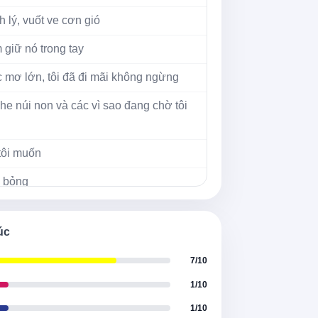
 lý, vuốt ve cơn gió
 giữ nó trong tay
 mơ lớn, tôi đã đi mãi không ngừng
ghe núi non và các vì sao đang chờ tôi
 tôi muốn
 bỏng
 tôi muốn
úc
mặt trời xanh của tôi
7/10
 tôi muốn
1/10
ăng cháy bỏng
1/10