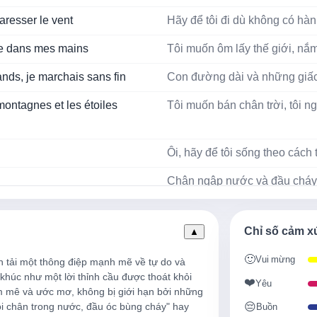
aresser le vent
Hãy để tôi đi dù không có hành
re dans mes mains
Tôi muốn ôm lấy thế giới, nắm
ands, je marchais sans fin
Con đường dài và những giấc
montagnes et les étoiles
Tôi muốn bán chân trời, tôi n
Ôi, hãy để tôi sống theo cách
Chân ngập nước và đầu cháy
Ôi, hãy để tôi sống theo cách
Chỉ số cảm x
▲
Trên những đám mây dưới ánh 
🙂
Vui mừng
Ôi, hãy để tôi sống theo cách
húc như một lời thỉnh cầu được thoát khỏi 
❤️
Yêu
 mê và ước mơ, không bị giới hạn bởi những 
Dưới các vì sao, dưới ánh tr
😔
i chân trong nước, đầu óc bùng cháy" hay 
Buồn