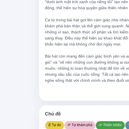
"dưới ánh mặt trời xanh của riêng tôi" tạo n
Oh, laissez-moi vivre comme je veux
động, thể hiện sự hòa quyện giữa thiên nhiên 
Loin des problèmes sous mon soleil bl
Ca từ trong bài hát gợi lên cảm giác nhẹ nhàn
Sentir l'odeur de la pluie sur la terre, ef
khám phá bản thân và thế giới xung quanh. N
những vì sao, thách thức số phận và tìm kiếm 
Laisse-moi courir libre comme l'air
sáng thay. Điều này thể hiện sự khao khát đổi 
khắc hiện tại mà không chờ đợi ngày mai.

Laisse-moi donc briller plus d'un momen
Bài hát còn mang đến cảm giác bình yên và an
Tracer des chemins que personne n'écl
gió" và "vẽ nên những con đường không ai soi 
muộn, những lo toan thường nhật để tìm về với
C'est sûr, je n'attendrai pas demain, ici
nhưng sâu sắc của cuộc sống. Tất cả tạo nên
nghe sống thật với chính mình và theo đuổi ư
Je me réinvente, le monde m'attend
Libre des ombres, libre du temps, est-c
Ce doux refrain comme une incantation
Chủ đề
Et je dis
✌️ Tự do
🌱 Tự khám phá
🌱 Thiên nhiên