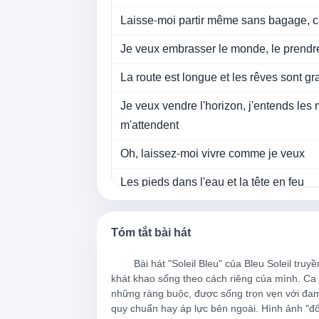
Laisse-moi partir même sans bagage, c
Je veux embrasser le monde, le prend
La route est longue et les rêves sont gr
Je veux vendre l'horizon, j'entends les 
m'attendent
Oh, laissez-moi vivre comme je veux
Les pieds dans l'eau et la tête en feu
Oh, laissez-moi vivre comme je veux
Tóm tắt bài hát
Sur des nuages sous mon soleil bleu
        Bài hát "Soleil Bleu" của Bleu Soleil truyền tải một thông điệp mạnh mẽ về tự do và 
Oh, laissez-moi vivre comme je veux
khát khao sống theo cách riêng của mình. Ca k
những ràng buộc, được sống trọn vẹn với đam
Sous les étoiles, sous la lune en feu
quy chuẩn hay áp lực bên ngoài. Hình ảnh "đô