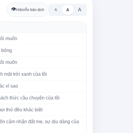
👁️
A
A
Hiện/Ẩn bản dịch
A
 tôi muốn
 bỏng
 tôi muốn
mặt trời xanh của tôi
ác vì sao
ch thức câu chuyện của tôi
mọi thứ đều khác biệt
uốn cảm nhận đất mẹ, sự dịu dàng của 