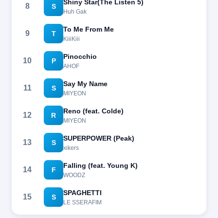
Shiny Star(The Listen 5)
8
S
Huh Gak
To Me From Me
9
T
KiiiKiii
Pinocchio
10
P
AHOF
Say My Name
11
S
MIYEON
Reno (feat. Colde)
12
R
MIYEON
SUPERPOWER (Peak)
13
S
xikers
Falling (feat. Young K)
14
F
WOODZ
SPAGHETTI
15
S
LE SSERAFIM