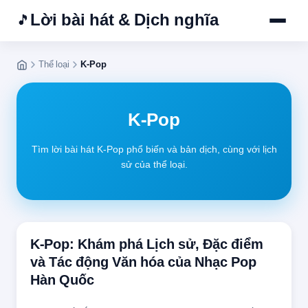
Lời bài hát & Dịch nghĩa
🎵
Thể loại
K-Pop
K-Pop
Tìm lời bài hát K-Pop phổ biến và bản dịch, cùng với lịch
sử của thể loại.
K-Pop: Khám phá Lịch sử, Đặc điểm
và Tác động Văn hóa của Nhạc Pop
Hàn Quốc