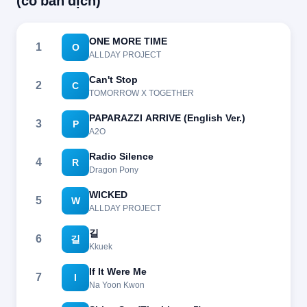
(có bản dịch)
ONE MORE TIME
1
O
ALLDAY PROJECT
Can't Stop
2
C
TOMORROW X TOGETHER
PAPARAZZI ARRIVE (English Ver.)
3
P
A2O
Radio Silence
4
R
Dragon Pony
WICKED
5
W
ALLDAY PROJECT
길
6
길
Kkuek
If It Were Me
7
I
Na Yoon Kwon