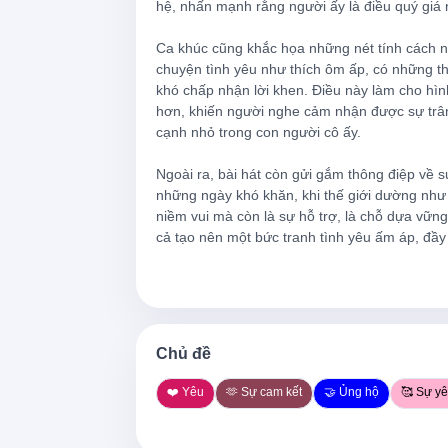
hệ, nhấn mạnh rằng người ấy là điều quý giá 
She's the best thing that you'll ever hav
Ca khúc cũng khắc họa những nét tính cách nh
chuyện tình yêu như thích ôm ấp, có những thó
She'll love you if you love her like that
khó chấp nhận lời khen. Điều này làm cho hìn
hơn, khiến người nghe cảm nhận được sự trân
Kiss her with passion as much as you 
cạnh nhỏ trong con người cô ấy.

Run your hands through her hair whene
Ngoài ra, bài hát còn gửi gắm thông điệp về s
And when she doesn't notice how pretty
những ngày khó khăn, khi thế giới dường như 
niềm vui mà còn là sự hỗ trợ, là chỗ dựa vững
Tell her over and over so she never for
cả tạo nên một bức tranh tình yêu ấm áp, đầy
Take it
If she gives you her heart, don't you brea
Chủ đề
Let your arms be a place she feels safe
She's the best thing that you'll ever hav
❤️ Yêu
🫶 Sự cam kết
🤝 Ủng hộ
🥰 Sự y
She'll love you if you love her