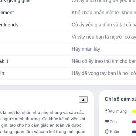
es giving gifts
Cô ấy thích những lời yêu thư
liment
Khó chấp nhận một lời khen n
r friends
Cô ấy yêu gia đình và tất cả 
Vì vậy nếu bạn là người cô 
Hãy nhận lấy
k it
Nếu cô ấy trao trái tim cho b
 in
Hãy để vòng tay bạn là nơi cô
e
Cô ấy là điều tuyệt vời nhất 
Cô ấy sẽ yêu bạn nếu bạn yê
Chỉ số cảm x
▲
Vào những ngày
🙂
Vui mừng
ới người mình thương. Ca khúc kể về việc khi 
❤️
in
Cảm giác như cả thế giới có 
Yêu
iữ gìn, tạo cho họ cảm giác an toàn và được 
😔
u dàng, quan tâm và cam kết trong mối quan 
Buồn
Đứng bên nhau và bạn sẽ vư