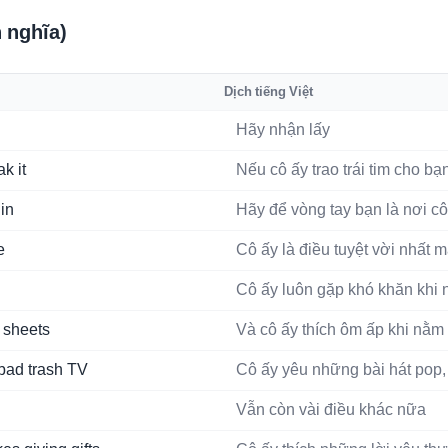
h nghĩa)
Dịch tiếng Việt
Hãy nhận lấy
k it
Nếu cô ấy trao trái tim cho b
 in
Hãy để vòng tay bạn là nơi cô
e
Cô ấy là điều tuyệt vời nhất 
Cô ấy luôn gặp khó khăn khi 
 sheets
Và cô ấy thích ôm ấp khi nằm
bad trash TV
Cô ấy yêu những bài hát pop
Vẫn còn vài điều khác nữa