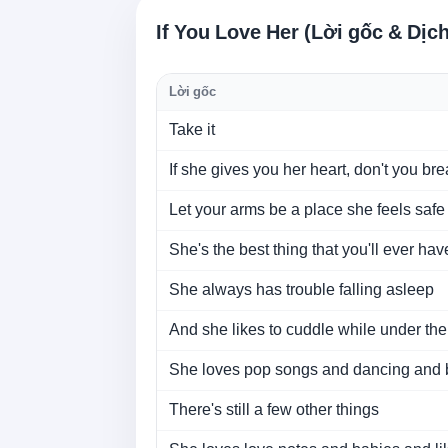
If You Love Her (Lời gốc & Dịc
Lời gốc
Take it
If she gives you her heart, don't you brea
Let your arms be a place she feels safe
She's the best thing that you'll ever hav
She always has trouble falling asleep
And she likes to cuddle while under the
She loves pop songs and dancing and 
There's still a few other things