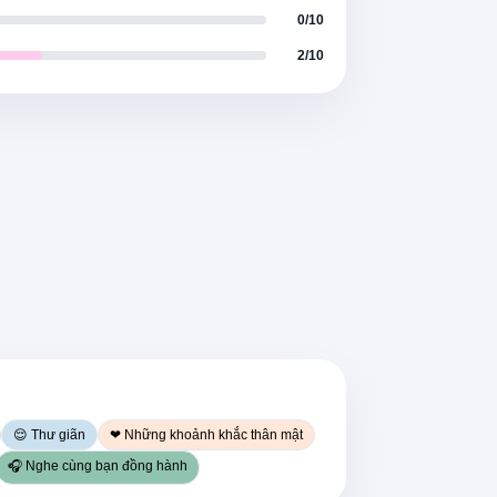
0/10
mà bạn từng có
2/10
 cô ấy như thế
ó thể
buồn
ình đẹp thế nào
để cô ấy không bao giờ quên
ạn, đừng làm vỡ nó
 ấy cảm thấy an toàn
mà bạn từng có
😌 Thư giãn
❤ Những khoảnh khắc thân mật
🎧 Nghe cùng bạn đồng hành
u cô ấy