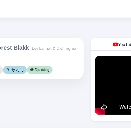
YouTu
rest Blakk
Lời bài hát & Dịch nghĩa
🤞 Hy vọng
😌 Dịu dàng