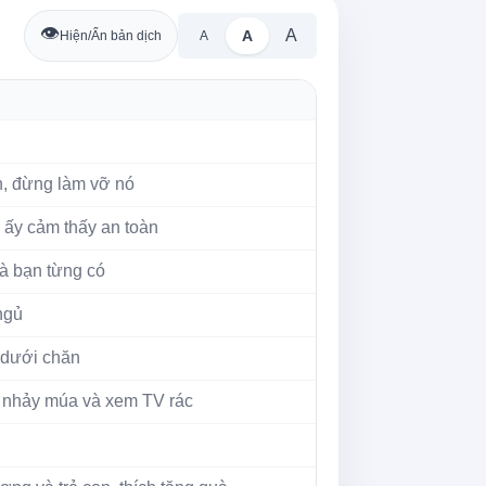
👁️
A
A
Hiện/Ẩn bản dịch
A
ạn, đừng làm vỡ nó
 ấy cảm thấy an toàn
mà bạn từng có
ngủ
 dưới chăn
, nhảy múa và xem TV rác