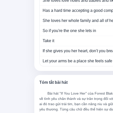
She loves love notes and babies and lik
Has a hard time accepting a good comp
She loves her whole family and all of he
So if you're the one she lets in
Take it
If she gives you her heart, don't you brea
Let your arms be a place she feels safe
She's the best thing that you'll ever hav
She'll love you if you love her
Tóm tắt bài hát
On days when
        Bài hát "If You Love Her" của Forest Blakk là một lời nhắn nhủ nhẹ nhàng và sâu sắc 
về tình yêu chân thành và sự trân trọng đối v
It feels like the whole world might cave 
ai đó trao gửi trái tim, bạn cần nâng niu và g
yêu thương. Từng câu chữ đều thể hiện sự dị
Stand side by side and you'll make it