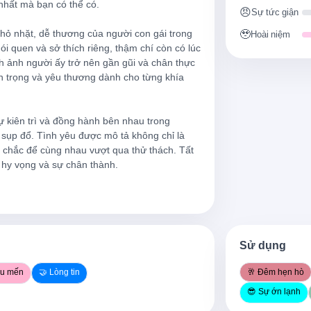
nhất mà bạn có thể có.

😠
Sự tức giận
e
Cô ấy là điều tuyệt vời nhất 
ỏ nhặt, dễ thương của người con gái trong 
🥹
Hoài niệm
i quen và sở thích riêng, thậm chí còn có lúc 
Cô ấy sẽ yêu bạn nếu bạn yêu
h ảnh người ấy trở nên gần gũi và chân thực 
 trọng và yêu thương dành cho từng khía 
can
Hôn cô ấy say đắm hết mức c
ver she's sad
Vuốt tóc cô ấy mỗi khi cô ấy 
ự kiên trì và đồng hành bên nhau trong 
 she is
Và khi cô ấy không nhận ra m
sụp đổ. Tình yêu được mô tả không chỉ là 
 chắc để cùng nhau vượt qua thử thách. Tất 
gets
Hãy nói với cô ấy đi nói lại 
 hy vọng và sự chân thành.

Hãy nhận lấy
k it
Nếu cô ấy trao trái tim cho b
 in
Hãy để vòng tay bạn là nơi cô
Sử dụng
e
Cô ấy là điều tuyệt vời nhất 
êu mến
🤝 Lòng tin
🥂 Đêm hẹn hò
😎 Sự ớn lạnh
Cô ấy sẽ yêu bạn nếu bạn yê