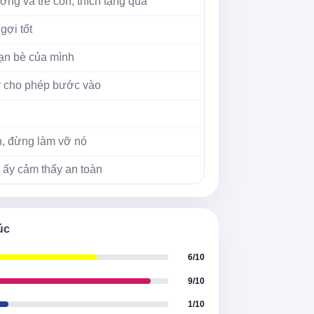
ơng và trẻ con, thích tặng quà
gợi tốt
bạn bè của mình
ấy cho phép bước vào
ạn, đừng làm vỡ nó
 ấy cảm thấy an toàn
mà bạn từng có
u cô ấy
úc
6/10
thể sụp đổ
9/10
1/10
ợt qua