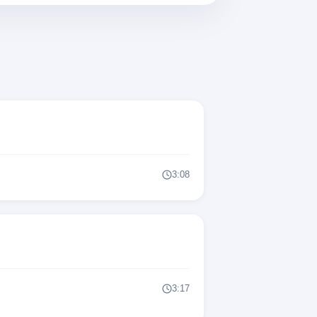
thể sụp đổ
ợt qua
mà bạn từng có
 cô ấy như thế
 cô ấy như thế
3:08
u cô ấy
 cô ấy như thế
3:17