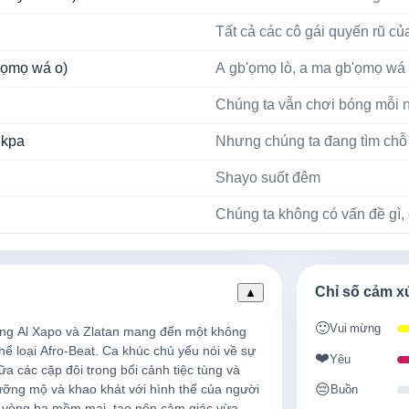
Tất cả các cô gái quyến rũ củ
'ọmọ wá o)
A gb'ọmọ lò, a ma gb'ọmọ wá
Chúng ta vẫn chơi bóng mỗi 
 kpa
Nhưng chúng ta đang tìm chỗ đ
Shayo suốt đêm
Chúng ta không có vấn đề gì,
y full my side
Dù anh có ngại, nhiều cô gái
Martell đã làm mắt anh hoa lê
Chỉ số cảm x
▲
Những cô gái xinh đẹp đã lọt
🙂
Vui mừng
hể loại Afro-Beat. Ca khúc chủ yếu nói về sự 
❤️
Váy ngắn đã lọt vào mắt anh
Yêu
 các cặp đôi trong bối cảnh tiệc tùng và 
😔
ưỡng mộ và khao khát với hình thể của người 
Buồn
bunda)
Mông to đã lọt vào mắt anh, m
ư vòng ba mềm mại, tạo nên cảm giác vừa 