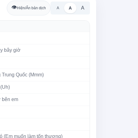
👁️
A
A
Hiện/Ẩn bản dịch
A
y bây giờ
g Trung Quốc (Mmm)
 (Uh)
ở bên em
ó (Em muốn làm tổn thương)