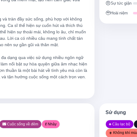
😠
Sự tức giận
e I dey for trance (Mm-hmm)
Chỉ một hơi thuốc anh hít, làm
🥹
Hoài niệm
(Mm-hmm)
g và tràn đầy sức sống, phù hợp với không 
g. Ca sĩ thể hiện sự cuốn hút và thích thú 
fit kpai
A'udhu billahi, em biết anh kh
hể hiện sự thoải mái, không lo âu, chỉ muốn 
. Lời ca có nhiều câu mang tính chất tán 
Lai-lai
ạo nên sự gần gũi và thân mật.

Ngiyakuthanda (Chee)
a đa dạng qua việc sử dụng nhiều ngôn ngữ 
àm nổi bật sự hòa quyện giữa âm nhạc hiện 
Nakupenda (Chu-chu-chu)
n thuần là một bài hát về tình yêu mà còn là 
a và tận hưởng cuộc sống một cách trọn vẹn.

Anh thích mông em
Mông mềm mại, mềm mại (M
Ngiyakuthanda (Chee)
Sử dụng
Nakupenda (Chee)
🌃 Cuộc sống về đêm
💃 Nhảy
♣️ Câu lạc bộ
Anh thích mông em
☀️ Không khí mù