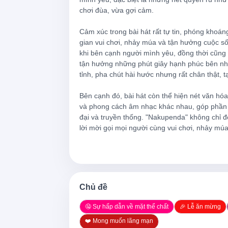
chơi đùa, vừa gợi cảm.

Na one puff wey I drag, e dey do me lik
Cảm xúc trong bài hát rất tự tin, phóng khoán
gian vui chơi, nhảy múa và tận hưởng cuộc sốn
A'udhu billahi, you know say me I no go 
khi bên cạnh người mình yêu, đồng thời cũng t
tận hưởng những phút giây hạnh phúc bên nhau
Lai-lai
tỉnh, pha chút hài hước nhưng rất chân thật, t
Ngiyakuthanda (Chee)
Bên cạnh đó, bài hát còn thể hiện nét văn hó
và phong cách âm nhạc khác nhau, góp phần l
Nakupenda (Chu-chu-chu)
đại và truyền thống. "Nakupenda" không chỉ đơ
lời mời gọi mọi người cùng vui chơi, nhảy mú
Me I like your bunda
Big soft, soft bunda (Mmm)
Ngiyakuthanda (Chee)
Chủ đề
Nakupenda (Chee)
🤤 Sự hấp dẫn về mặt thể chất
🎉 Lễ ăn mừng
Me I like your bunda
❤️ Mong muốn lãng mạn