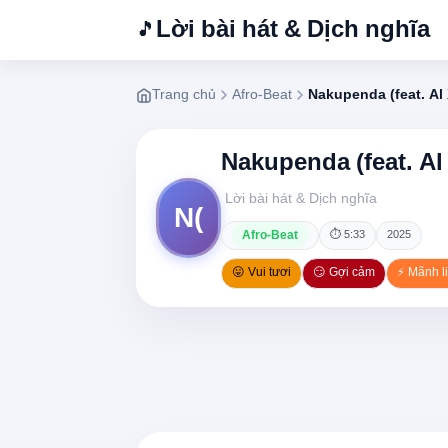
Lời bài hát & Dịch nghĩa
🎵
Trang chủ
Afro-Beat
Nakupenda (feat. Al
Nakupenda (feat. Al
Lời bài hát & Dịch nghĩa
N(
Afro-Beat
⏱ 5:33
2025
😛 Vui tươi
😏 Gợi cảm
⚡ Mãnh li