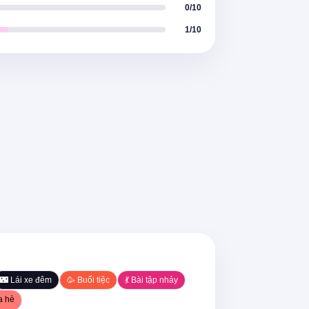
0/10
 anh như đang trong trạng thái mê 
1/10
ông thể dừng lại
mm)
🌃 Lái xe đêm
🥳 Buổi tiệc
💃 Bài tập nhảy
a hè