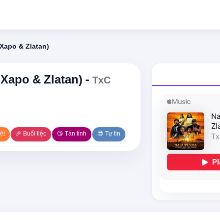
 Xapo & Zlatan)
 Xapo & Zlatan) -
TxC
ệt
🎉 Buổi tiệc
😘 Tán tỉnh
😎 Tự tin