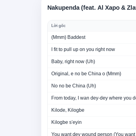
Nakupenda (feat. Al Xapo & Zla
Lời gốc
(Mmm) Baddest
I fit to pull up on you right now
Baby, right now (Uh)
Original, e no be China o (Mmm)
No no be China (Uh)
From today, I wan dey-dey where you d
Kilode, Kilogbe
Kilogbe s'eyin
You want dey wound person (You want