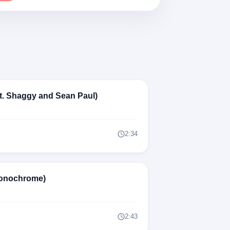
)
)
on mo)
t. Shaggy and Sean Paul)
2:34
e)
Monochrome)
a-wana, tinini-tanana (Kilowi)
2:43
ala (Olo so)