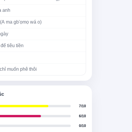
a anh
 (A ma gb'ọmọ wá o)
ngày
ể tiêu tiền
 chỉ muốn phê thôi
 vẫn đầy bên cạnh anh
n
úc
 vào mắt anh
7/10
6/10
0/10
ắt anh (Mông to)