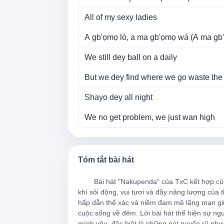
All of my sexy ladies
A gb'ọmọ lò, a ma gb'ọmọ wá (A ma gb
We still dey ball on a daily
But we dey find where we go waste the
Shayo dey all night
We no get problem, we just wan high
Even if I dey shy, plenty kele go still de
Martell don dey scatter my eye
Tóm tắt bài hát
Fine-fine girls don dey enter my eye
        Bài hát "Nakupenda" của TxC kết hợp cùng Al Xapo và Zlatan mang đến một không 
khí sôi động, vui tươi và đầy năng lượng của t
Mini skirt don dey enter my eye
hấp dẫn thể xác và niềm đam mê lãng mạn giữa
cuộc sống về đêm. Lời bài hát thể hiện sự ng
Big bunda don enter my eye, eye (Big 
mình yêu, đặc biệt là những nét quyến rũ nh