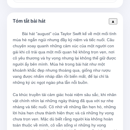
But I can see us
Nhưng tôi có thể thấy chúng ta
Tóm tắt bài hát
▲
        Bài hát "august" của Taylor Swift kể về một mối tình 
Lost in the memory
mùa hè ngắn ngủi nhưng đầy kỷ niệm và tiếc nuối. Câu 
chuyện xoay quanh những cảm xúc của một người con 
Lạc trong ký ức
gái khi cô trải qua một mối quan hệ không trọn vẹn, nơi 
cô yêu thương và hy vọng nhưng lại không thể giữ được 
người ấy bên mình. Mùa hè trong bài hát như một 
August slipped away into a moment in time
khoảnh khắc đẹp nhưng thoáng qua, giống như rượu 
vang được nhấm nháp dần rồi biến mất, để lại chỉ là 
Tháng Tám trôi qua trong khoảnh khắc thời 
những ký ức ngọt ngào pha lẫn nỗi buồn.

gian
Ca khúc truyền tải cảm giác hoài niệm sâu sắc, khi nhân 
vật chính nhìn lại những ngày tháng đã qua với sự nhẹ 
'Cause it was never mine
nhàng và tiếc nuối. Cô nhớ về những lần hẹn hò, những 
lời hứa hẹn chưa thành hiện thực và cả những hy vọng 
Bởi vì nó chưa bao giờ thuộc về tôi
chưa trọn vẹn. Mặc dù biết rằng người kia không hoàn 
toàn thuộc về mình, cô vẫn sống vì những hy vọng 