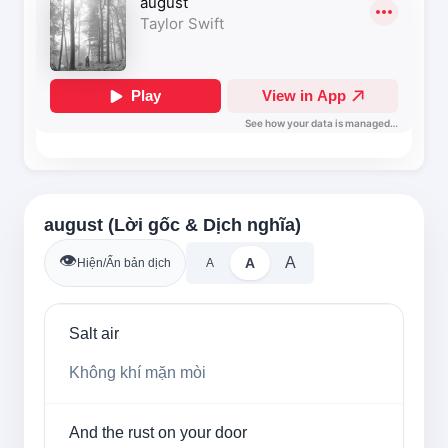
august (Lời gốc & Dịch nghĩa)
👁️
A
A
Hiện/Ẩn bản dịch
A
Salt air
Không khí mặn mòi
And the rust on your door