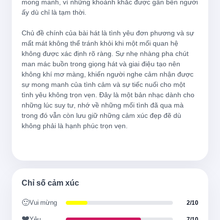
mong manh, vì những khoảnh khắc được gần bên người 
And I can see us twisted in bedsheets
ấy dù chỉ là tạm thời.

Và tôi có thể thấy chúng ta quấn quýt trong 
Chủ đề chính của bài hát là tình yêu đơn phương và sự 
ga trải giường
mất mát không thể tránh khỏi khi một mối quan hệ 
không được xác định rõ ràng. Sự nhẹ nhàng pha chút 
man mác buồn trong giọng hát và giai điệu tạo nên 
August sipped away
không khí mơ màng, khiến người nghe cảm nhận được 
Tháng Tám trôi qua nhẹ nhàng
sự mong manh của tình cảm và sự tiếc nuối cho một 
tình yêu không trọn vẹn. Đây là một bản nhạc dành cho 
những lúc suy tư, nhớ về những mối tình đã qua mà 
Like a bottle of wine
trong đó vẫn còn lưu giữ những cảm xúc đẹp đẽ dù 
không phải là hạnh phúc trọn vẹn.

Như một chai rượu vang
'Cause you were never mine
Bởi vì bạn chưa bao giờ thuộc về tôi
Chỉ số cảm xúc
🙂
Vui mừng
2/10
Your back
❤️
Yêu
7/10