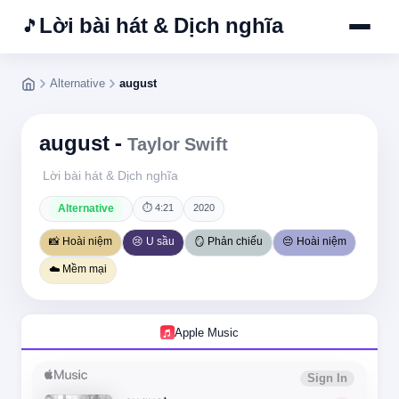
Lời bài hát & Dịch nghĩa
🎵
Alternative
august
august -
Taylor Swift
Lời bài hát & Dịch nghĩa
Alternative
⏱ 4:21
2020
📸 Hoài niệm
😢 U sầu
🪞 Phản chiếu
😔 Hoài niệm
☁️ Mềm mại
Apple Music