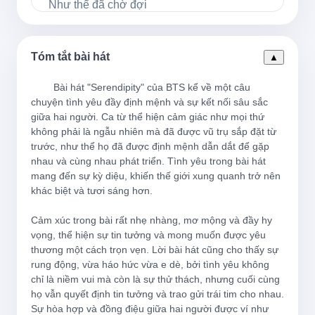
Như thể đã chờ đợi
우린 시리도록 피어
Tóm tắt bài hát
▲
Chúng ta nở rộ đến mức lạnh lùng
        Bài hát "Serendipity" của BTS kể về một câu 
chuyện tình yêu đầy định mệnh và sự kết nối sâu sắc 
어쩌면 우주의 섭리
giữa hai người. Ca từ thể hiện cảm giác như mọi thứ 
không phải là ngẫu nhiên mà đã được vũ trụ sắp đặt từ 
Có thể là định luật của vũ trụ
trước, như thể họ đã được định mệnh dẫn dắt để gặp 
nhau và cùng nhau phát triển. Tình yêu trong bài hát 
mang đến sự kỳ diệu, khiến thế giới xung quanh trở nên 
그냥 그랬던 거야
khác biệt và tươi sáng hơn.

Chỉ là như vậy thôi
Cảm xúc trong bài rất nhẹ nhàng, mơ mộng và đầy hy 
vọng, thể hiện sự tin tưởng và mong muốn được yêu 
thương một cách trọn vẹn. Lời bài hát cũng cho thấy sự 
You know, I know
rung động, vừa háo hức vừa e dè, bởi tình yêu không 
chỉ là niềm vui mà còn là sự thử thách, nhưng cuối cùng 
Bạn biết đấy, tôi biết
họ vẫn quyết định tin tưởng và trao gửi trái tim cho nhau. 
Sự hòa hợp và đồng điệu giữa hai người được ví như 