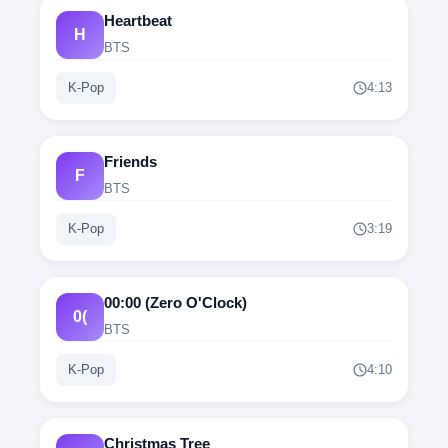
Heartbeat
H
'Cause you love me
BTS
'Bởi vì bạn yêu tôi
K-Pop
4:13
And I love you
Friends
Và tôi yêu bạn
F
BTS
K-Pop
3:19
넌 내 푸른곰팡이
Bạn là nấm mốc xanh của tôi
00:00 (Zero O'Clock)
0(
BTS
날 구원해 준
K-Pop
4:10
Người đã cứu tôi
나의 천사 나의 세상
Christmas Tree