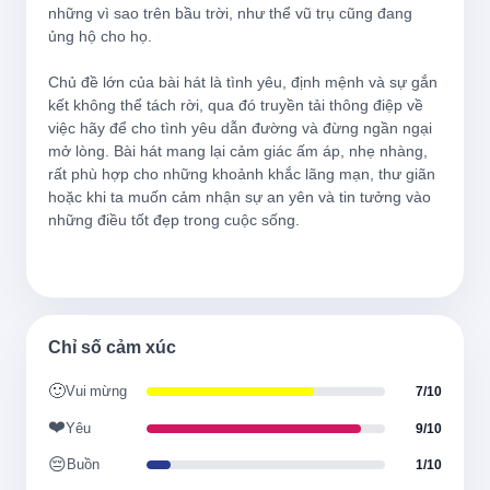
những vì sao trên bầu trời, như thể vũ trụ cũng đang 
너는 나 나는 너
ủng hộ cho họ.

Bạn là tôi, tôi là bạn
Chủ đề lớn của bài hát là tình yêu, định mệnh và sự gắn 
kết không thể tách rời, qua đó truyền tải thông điệp về 
설레는 만큼 많이 두려워
việc hãy để cho tình yêu dẫn đường và đừng ngần ngại 
mở lòng. Bài hát mang lại cảm giác ấm áp, nhẹ nhàng, 
Càng hồi hộp càng sợ hãi nhiều
rất phù hợp cho những khoảnh khắc lãng mạn, thư giãn 
hoặc khi ta muốn cảm nhận sự an yên và tin tưởng vào 
những điều tốt đẹp trong cuộc sống.

운명이 우릴 자꾸 질투해서
Định mệnh ghen tị với chúng ta
너만큼 나도 많이 무서워
Chỉ số cảm xúc
Tôi cũng sợ nhiều như bạn
🙂
Vui mừng
7/10
❤️
Yêu
9/10
When you see me
😔
Buồn
1/10