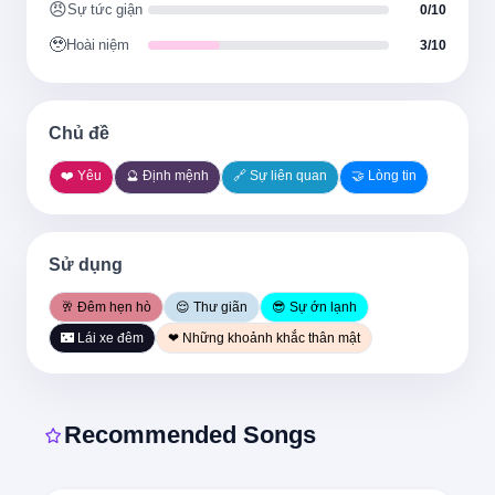
Khi bạn nhìn tôi
😠
Sự tức giận
0/10
🥹
Hoài niệm
3/10
When you touch me
Khi bạn chạm vào tôi
Chủ đề
우주가 우릴 위해 움직였어
❤️ Yêu
🔮 Định mệnh
🔗 Sự liên quan
🤝 Lòng tin
Vũ trụ đã chuyển động vì chúng ta
Sử dụng
조금의 어긋남조차 없었어
🥂 Đêm hẹn hò
😌 Thư giãn
😎 Sự ớn lạnh
Không có chút sai lệch nào
🌃 Lái xe đêm
❤ Những khoảnh khắc thân mật
너와 내 행복은 예정됐던 걸
Recommended Songs
Hạnh phúc của bạn và tôi đã được định 
sẵn