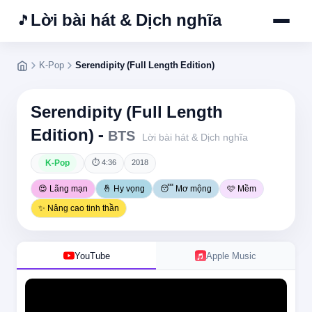
Lời bài hát & Dịch nghĩa
🎵
K-Pop
Serendipity (Full Length Edition)
Serendipity (Full Length
Edition) -
BTS
Lời bài hát & Dịch nghĩa
K-Pop
⏱ 4:36
2018
😍 Lãng mạn
🤞 Hy vọng
😴 Mơ mộng
🩷 Mềm
✨ Nâng cao tinh thần
YouTube
Apple Music