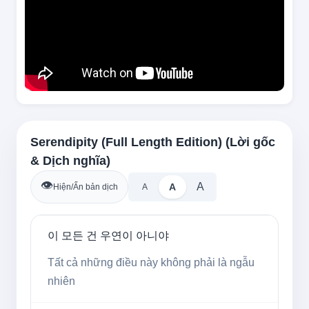
Serendipity (Full Length Edition) (Lời gốc
& Dịch nghĩa)
👁️
A
A
Hiện/Ẩn bản dịch
A
이 모든 건 우연이 아니야
Tất cả những điều này không phải là ngẫu 
nhiên