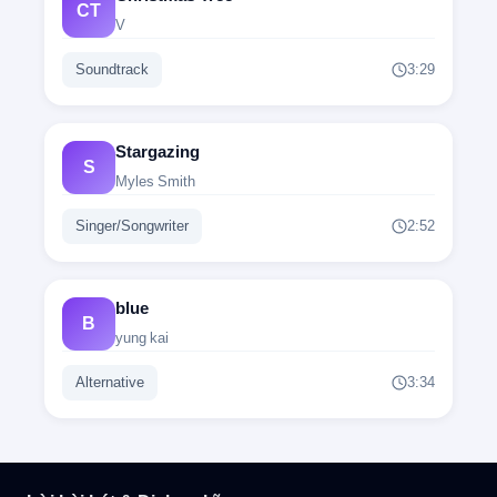
CT
Thiên thần của tôi, thế giới của tôi
V
Soundtrack
3:29
난 네 삼색 고양이
Tôi là con mèo tam thể của bạn
Stargazing
S
Myles Smith
널 만나러 온
Singer/Songwriter
2:52
Đến để gặp bạn
blue
Love me now
B
yung kai
Yêu tôi ngay bây giờ
Alternative
3:34
Touch me now
Chạm vào tôi ngay bây giờ