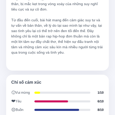
thân, bị mắc kẹt trong vòng xoáy của những suy nghĩ 
Hy vọng là cha mẹ của thất vọng và tuyệt 
tiêu cực và sự cô đơn.

vọng
Từ đầu đến cuối, bài hát mang đến cảm giác suy tư và 
tự vấn về bản thân, về lý do tại sao mình lại như vậy, tại 
어느새 내 얼굴에 드리워진 그림자가
sao tình yêu lại có thể trở nên đen tối đến thế. Đây 
không chỉ là một bản rap hip-hop đơn thuần mà còn là 
Bóng tối đã phủ lên khuôn mặt tôi từ lúc 
một lời tâm sự đầy chất thơ, thể hiện sự đấu tranh nội 
nào
tâm và những cảm xúc sâu kín mà nhiều người từng trải 
qua trong cuộc sống và tình yêu.

너란 빛에서 생긴 걸 몰랐을까
Có lẽ không biết nó sinh ra từ ánh sáng của 
bạn
Chỉ số cảm xúc
🙂
Vui mừng
1/10
너와 내 사이에 시간은 멈춘 지 오래
❤️
Yêu
6/10
Thời gian giữa bạn và tôi đã dừng lại từ lâu
😔
Buồn
8/10