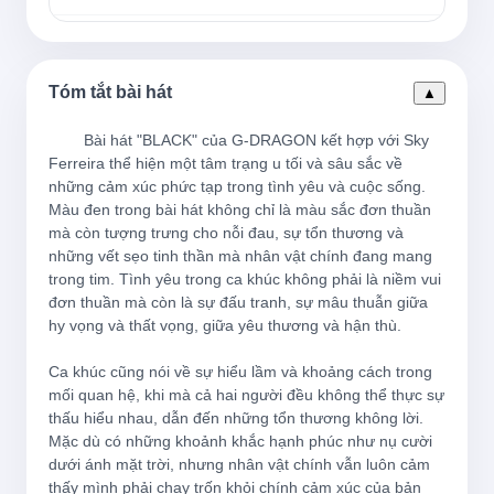
하지만 말투는 Feel so cold
Nhưng giọng nói thì cảm thấy lạnh lùng
Tóm tắt bài hát
▲
        Bài hát "BLACK" của G-DRAGON kết hợp với Sky 
갈수록 날 너무 닮아가
Ferreira thể hiện một tâm trạng u tối và sâu sắc về 
những cảm xúc phức tạp trong tình yêu và cuộc sống. 
Ngày càng giống tôi quá
Màu đen trong bài hát không chỉ là màu sắc đơn thuần 
mà còn tượng trưng cho nỗi đau, sự tổn thương và 
những vết sẹo tinh thần mà nhân vật chính đang mang 
가끔씩은 Karma 가 뒤쫓는 것 같아 No
trong tim. Tình yêu trong ca khúc không phải là niềm vui 
đơn thuần mà còn là sự đấu tranh, sự mâu thuẫn giữa 
Đôi khi như nghiệp quật đuổi No
hy vọng và thất vọng, giữa yêu thương và hận thù.

Ca khúc cũng nói về sự hiểu lầm và khoảng cách trong 
사랑의 본명은 분명히 증오
mối quan hệ, khi mà cả hai người đều không thể thực sự 
Tên thật của tình yêu chắc chắn là hận thù
thấu hiểu nhau, dẫn đến những tổn thương không lời. 
Mặc dù có những khoảnh khắc hạnh phúc như nụ cười 
dưới ánh mặt trời, nhưng nhân vật chính vẫn luôn cảm 
희망은 실망과 절망의 부모
thấy mình phải chạy trốn khỏi chính cảm xúc của bản 