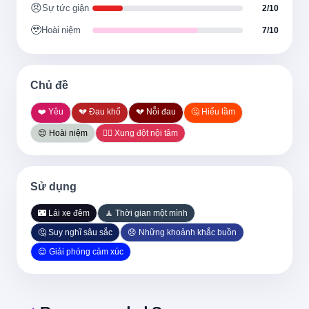
😠
Sự tức giận
2/10
언제나 고통의 원인은 오해
🥹
Hoài niệm
7/10
Nguyên nhân của đau khổ luôn là hiểu lầm
하기야 나도 날 모르는데
Chủ đề
Thật ra tôi cũng không hiểu chính mình
❤️ Yêu
💔 Đau khổ
💔 Nỗi đau
🤔 Hiểu lầm
😌 Hoài niệm
😵‍💫 Xung đột nội tâm
네가 날 알아주길 바라는 것
Mong bạn hiểu tôi
Sử dụng
🌃 Lái xe đêm
🧘 Thời gian một mình
그 자체가 오해
🤔 Suy nghĩ sâu sắc
😞 Những khoảnh khắc buồn
Chính điều đó là hiểu lầm
😌 Giải phóng cảm xúc
If you ask me what happiness is