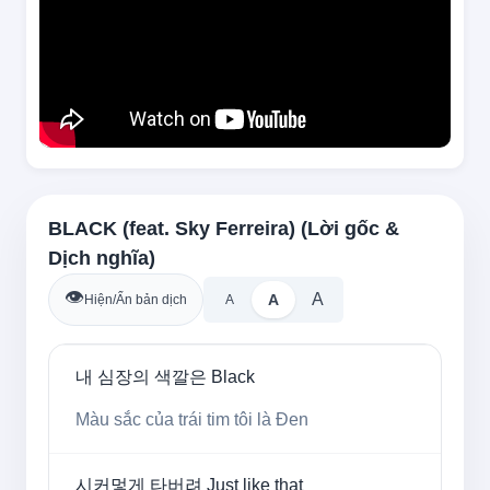
BLACK (feat. Sky Ferreira) (Lời gốc &
Dịch nghĩa)
👁️
A
A
Hiện/Ẩn bản dịch
A
내 심장의 색깔은 Black
Màu sắc của trái tim tôi là Đen
시커멓게 타버려 Just like that