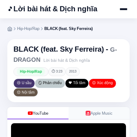
Lời bài hát & Dịch nghĩa
🎵
Hip-Hop/Rap
BLACK (feat. Sky Ferreira)
BLACK (feat. Sky Ferreira) -
G-
DRAGON
Lời bài hát & Dịch nghĩa
Hip-Hop/Rap
⏱ 3:23
2013
😢 U sầu
🪞 Phản chiếu
🖤 Tối tăm
😊 Xúc động
😔 Nội tâm
YouTube
Apple Music