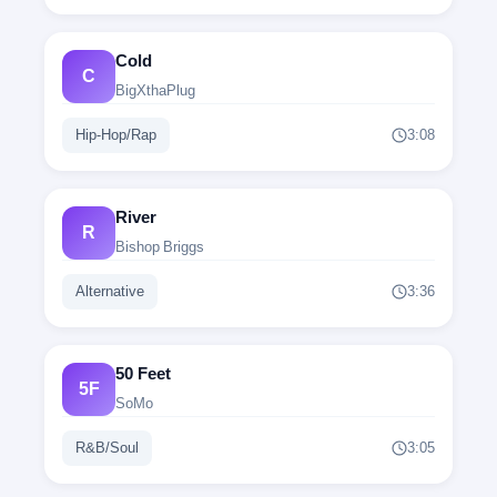
But I'm always on the run
Nhưng tôi luôn chạy trốn
Cold
C
BigXthaPlug
우울한 내 세상의 색깔은 Black
Hip-Hop/Rap
3:08
Màu sắc thế giới u ám của tôi là Đen
River
R
처음과 끝은 변해 흑과 백
Bishop Briggs
Bắt đầu và kết thúc thay đổi, đen và trắng
Alternative
3:36
사람이란 간사해
50 Feet
Con người thật là gian xảo
5F
SoMo
R&B/Soul
3:05
가끔 헛된 망상에 들어